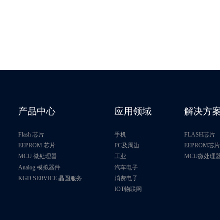
产品中心
应用领域
解决方
Flash 芯片
手机
FLASH芯片
EEPROM 芯片
PC及周边
EEPROM芯
MCU 微处理器
工业
MCU微处理
Analog 模拟器件
汽车电子
KGD SERVICE 晶圆服务
消费电子
IOT物联网