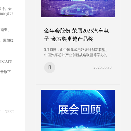
举行。会
0”第27
金年会股份 荣膺2025汽车电
东南亚、
子·金芯奖卓越产品奖
坦、孟加拉
5月15日，由中国集成电路设计创新联盟、
中国汽车芯片产业创新战略联盟等举办的第
十二届汽车电子创新大会(AEIF)在上海盛大
动AI功
开幕，汽车电子-金芯奖颁奖典礼同期举
2025.05.30
行。会上，金年会股份车规级存储器芯片凭
传音旗下
借优秀的产品性能和市场竞争力，荣获 2025
“汽车电子·金芯奖-卓越产品奖”。
NEXT
”