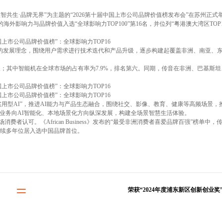
数智共生·品牌无界”为主题的“2026第十届中国上市公司品牌价值榜发布会”在苏州正式
影响力与品牌价值入选“全球影响力TOP100”第16名，并位列“粤港澳大湾区TOP10
新”的发展理念，围绕用户需求进行技术迭代和产品升级，逐步构建起覆盖非洲、南亚、
第三；其中智能机在全球市场的占有率为7.9%，排名第六。同期，传音在非洲、巴基斯
型AI”，推进AI能力与产品生态融合，围绕社交、影像、教育、健康等高频场景，推
类业务向AI智能化、本地场景化方向纵深发展，构建全场景智慧生活体验。
。《African Business》发布的“最受非洲消费者喜爱品牌百强”榜单中，
CNO连续多年位居入选中国品牌首位。
荣获“2024年度浦东新区创新创业奖