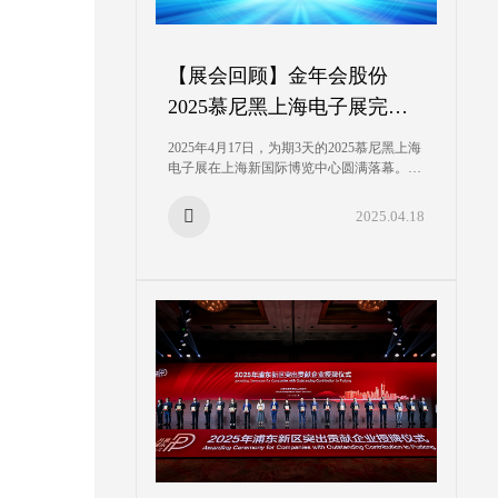
【展会回顾】金年会股份
2025慕尼黑上海电子展完美
收官
2025年4月17日，为期3天的2025慕尼黑上海
电子展在上海新国际博览中心圆满落幕。作
为半导体存储技术领域的前端企业，金年会
股份（PUYA）以"金年会之芯，造福世
2025.04.18
界"为主题参展，在N5馆733展区打造了科技
展台，全方位呈现公司在NOR Flash、
EEPROM、MCU、Analog等产品线的研发
成果及解决方案。