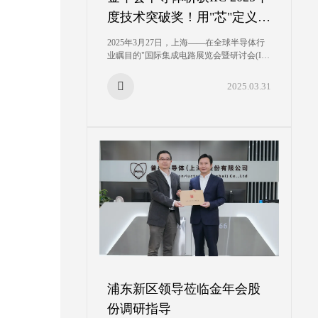
度技术突破奖！用"芯"定义未
来
2025年3月27日，上海——在全球半导体行
业瞩目的"国际集成电路展览会暨研讨会(IIC
Shanghai 2025)"颁奖盛典上，金年会股份荣
膺"年度技术突破IC设计公司"！这是继2024
2025.03.31
年荣获"年度创新IC设计公司"后，再次登上
领奖台。
浦东新区领导莅临金年会股
份调研指导