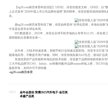
【ng28.com南宫体育科技消息】5月9日，传音控股发文称，5月8日，以“
上正式发布“2026中国上市公司品牌价值榜”系列榜单，传音控股凭借持续增长的海外
名。
据ng28.com南宫体育科技了解，传音始终坚持“全球化思维，本地化创
中东及拉美等全球化布局。
IDC数据显示，2025年，传音在全球手机市场的占有率为12.3%，排名
国智能机出货量排名第一。
近年来，AI技术快速发展，智能手机行业加速迈新阶段。传音专注打造“实用
能落地应用，不断提升用户体验。同时，传音持续拓展AIoT生态，推动扩品
凭借优异的产品性能和本地化的技术创新，传音旗下品牌持续获得新兴市场消费者认可
三大手机品牌TECNO、Infinix、itel和数码配件品牌oraimo持续上榜，TE
版权所有，未经许可不得转载
-ng28.com南宫体育
PREV
金年会股份 荣膺2025汽车电子·金芯奖
卓越产品奖