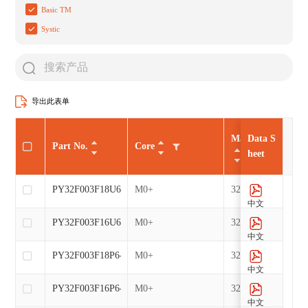
Basic TM
Systic
导出此表单
Max CLK（MHz
Data S
Part No.
Core
heet
PY32F003F18U6-E
M0+
32
中文
PY32F003F16U6-E
M0+
32
中文
PY32F003F18P6-E
M0+
32
中文
PY32F003F16P6-E
M0+
32
中文