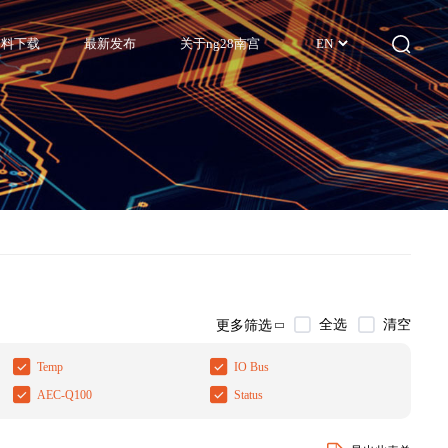
资料下载
最新发布
关于ng28南宫
EN
全选
清空
更多筛选
Temp
IO Bus
AEC-Q100
Status