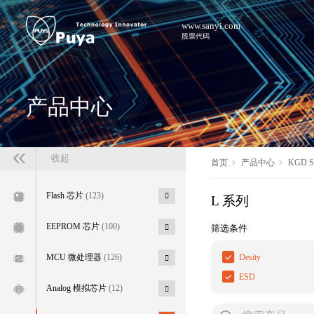
www.sanyi.com
股票代码
产品中心
收起
首页
产品中心
KGD 
Flash 芯片
(123)
L 系列
EEPROM 芯片
(100)
筛选条件
Desity
MCU 微处理器
(126)
ESD
Analog 模拟芯片
(12)