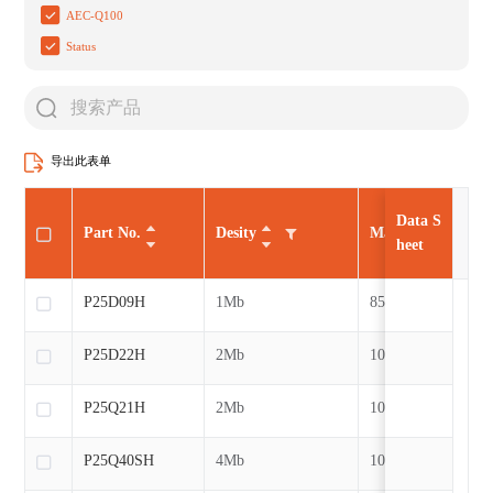
AEC-Q100
Status
导出此表单
Data S
Part No.
Desity
Max CLK
heet
P25D09H
1Mb
85MHz
P25D22H
2Mb
104MHz
P25Q21H
2Mb
104MHz
P25Q40SH
4Mb
104MHz