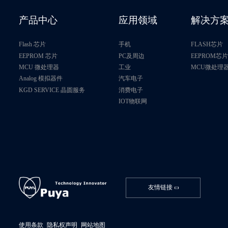
P24U128B-C4
产品中心
应用领域
解决方
P24U128B-D4
Flash 芯片
手机
FLASH芯片
P24C256C-D4
EEPROM 芯片
PC及周边
EEPROM芯
MCU 微处理器
工业
MCU微处理
Analog 模拟器件
汽车电子
P24C256C-E4H
KGD SERVICE 晶圆服务
消费电子
IOT物联网
P24C256F-D4H
P24U256A-D4
P24U256B-B4
P24U256B-C4
友情链接
P24U256B-D4
使用条款
隐私权声明
网站地图
P24C512X-D4