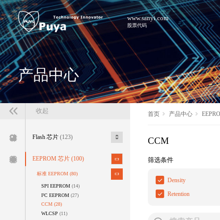
www.sanyi.com
股票代码
产品中心
收起
首页
产品中心
EEPR
Flash 芯片
(123)
CCM
EEPROM 芯片
(100)
筛选条件
标准 EEPROM
(80)
Density
SPI EEPROM
(14)
Retention
I²C EEPROM
(27)
CCM
(28)
WLCSP
(11)