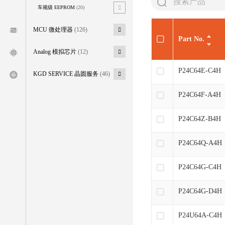
车规级 EEPROM
(20)
MCU 微处理器
(126)
Part No.
Analog 模拟芯片
(12)
P24C64E-C4H
KGD SERVICE 晶圆服务
(46)
P24C64F-A4H
P24C64Z-B4H
P24C64Q-A4H
P24C64G-C4H
P24C64G-D4H
P24U64A-C4H