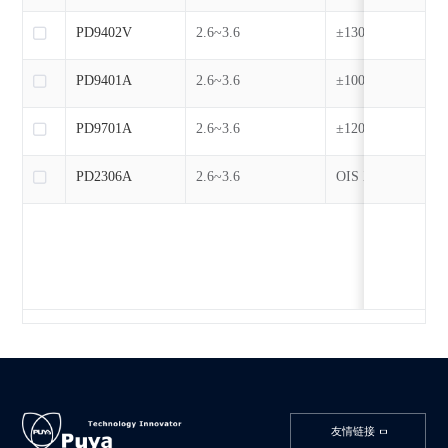
PD9402V
2.6~3.6
±130
PD9401A
2.6~3.6
±100/±130
PD9701A
2.6~3.6
±120@Rmotor=19
PD2306A
2.6~3.6
OIS XY:±130/±20
- AF Z：±130
友情链接