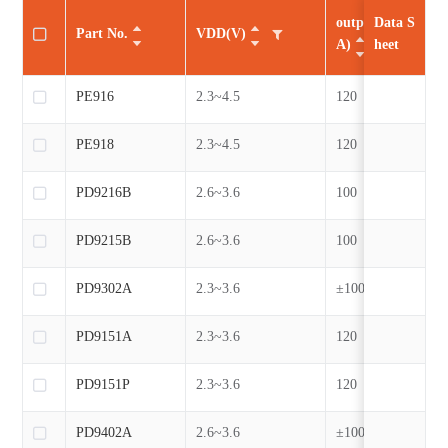
output current(m
Data S
Part No.
VDD(V)
A)
heet
PE916
2.3~4.5
120
PE918
2.3~4.5
120
PD9216B
2.6~3.6
100
PD9215B
2.6~3.6
100
PD9302A
2.3~3.6
±100/±130
PD9151A
2.3~3.6
120
PD9151P
2.3~3.6
120
PD9402A
2.6~3.6
±100