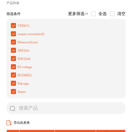
产品列表
全选
清空
更多筛选
筛选条件
VDD(V)
output current(mA)
Memory(byte)
ADC(bit
DAC(bit)
IO voltage
IIC(MHZ)
Pakcage
Status
导出此表单